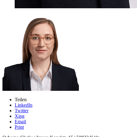
Teilen
LinkedIn
Twitter
Xing
Email
Print