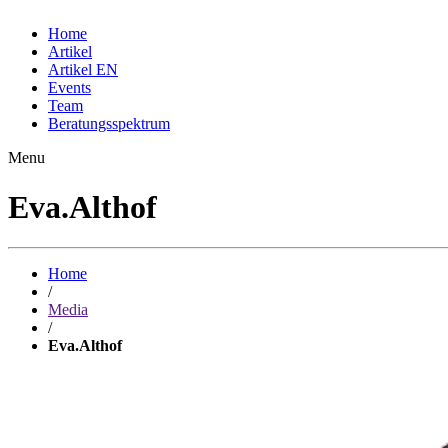
Home
Artikel
Artikel EN
Events
Team
Beratungsspektrum
Menu
Eva.Althof
Home
/
Media
/
Eva.Althof