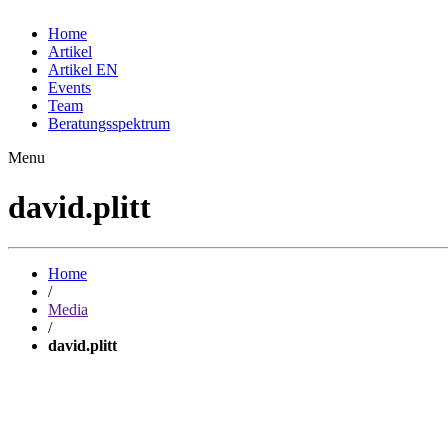
Home
Artikel
Artikel EN
Events
Team
Beratungsspektrum
Menu
david.plitt
Home
/
Media
/
david.plitt