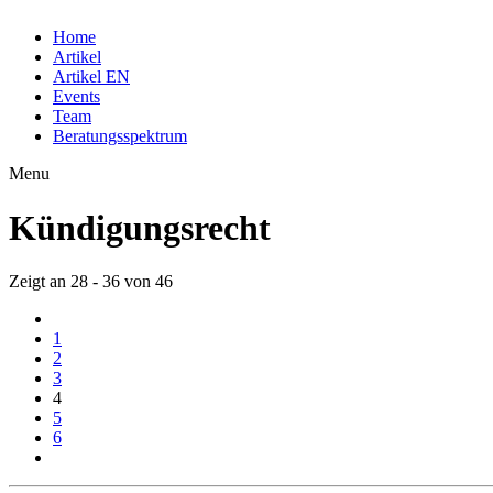
Home
Artikel
Artikel EN
Events
Team
Beratungsspektrum
Menu
Kündigungsrecht
Zeigt an 28 - 36 von 46
1
2
3
4
5
6