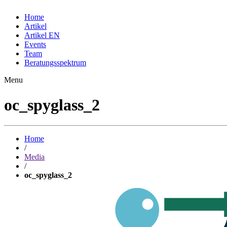
Home
Artikel
Artikel EN
Events
Team
Beratungsspektrum
Menu
oc_spyglass_2
Home
/
Media
/
oc_spyglass_2