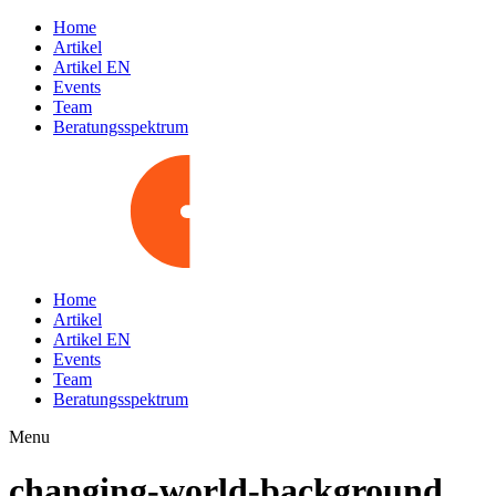
Home
Artikel
Artikel EN
Events
Team
Beratungsspektrum
Home
Artikel
Artikel EN
Events
Team
Beratungsspektrum
Menu
changing-world-background