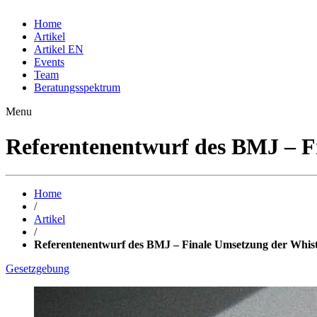
Home
Artikel
Artikel EN
Events
Team
Beratungsspektrum
Menu
Referentenentwurf des BMJ – Fi
Home
/
Artikel
/
Referentenentwurf des BMJ – Finale Umsetzung der Whistl
Gesetzgebung