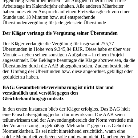
regelmäßig Mehrarbeit leisten – als Ausgleich hierfür neun freie
Arbeitstage im Kalenderjahr erhalten. Alle anderen Mitarbeiter
haben indes einen Anspruch auf einen Freizeitausgleich von einer
Stunde und 18 Minuten bzw. auf entsprechende
Überstundenvergütung für jede geleistete Überstunde.
Der Kläger verlangt die Vergütung seiner Überstunden
Der Kläger verlangte die Vergütung für insgesamt 255,77
Überstunden in Höhe von 9.345,84 EUR. Diese habe er über vier
Monate – neben seinen sonstigen Aufgaben – in einem Projekt
angesammelt. Die Beklagte beantragte die Klage abzuweisen, da die
Überstunden durch die AAB abgegolten seien. Zudem bestritt sie
den Umfang der Überstunden bzw. diese angeordnet, gebilligt oder
geduldet zu haben.
BAG: Gesamtbetriebsvereinbarung ist nicht klar und
verständlich und verstößt gegen den
Gleichbehandlungsgrundsatz
In den ersten Instanzen blieb der Kläger erfolglos. Das BAG hielt
eine Pauschalvergütung jedoch für unwirksam: Die AAB seien
teilunwirksam und der Anwendungsbereich der Norm verstieße mit
der Voraussetzung „regelmäßige Mehrarbeit“ gegen das Gebot der
Normenklarheit. Es sei nicht hinreichend ersichtlich, wann eine
solche Mehrarbeit vorliegen solle und wann nicht. Daneben genüge