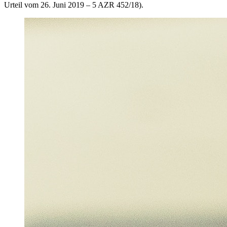
Urteil vom 26. Juni 2019 – 5 AZR 452/18).