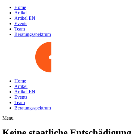
Home
Artikel
Artikel EN
Events
Team
Beratungsspektrum
Home
Artikel
Artikel EN
Events
Team
Beratungsspektrum
Menu
Keine staatliche Entschädigung