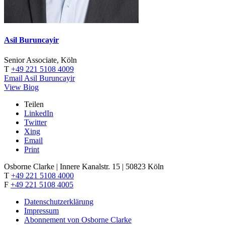
Asil Buruncayir
Senior Associate, Köln
T
+49 221 5108 4009
Email Asil Buruncayir
View Biog
Teilen
LinkedIn
Twitter
Xing
Email
Print
Osborne Clarke | Innere Kanalstr. 15 | 50823 Köln
T
+49 221 5108 4000
F
+49 221 5108 4005
Datenschutzerklärung
Impressum
Abonnement von Osborne Clarke