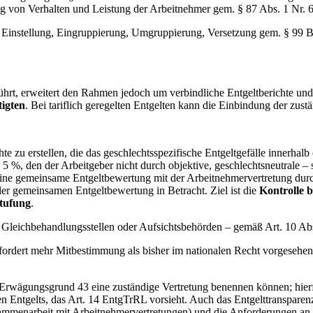
 von Verhalten und Leistung der Arbeitnehmer gem. § 87 Abs. 1 Nr. 
r Einstellung, Eingruppierung, Umgruppierung, Versetzung gem. § 99 
hrt, erweitert den Rahmen jedoch um verbindliche Entgeltberichte und
igten
. Bei tariflich geregelten Entgelten kann die Einbindung der zust
hte zu erstellen, die das geschlechtsspezifische Entgeltgefälle innerha
5 %, den der Arbeitgeber nicht durch objektive, geschlechtsneutrale – 
st eine gemeinsame Entgeltbewertung mit der Arbeitnehmervertretung d
 gemeinsamen Entgeltbewertung in Betracht. Ziel ist die
Kontrolle 
stufung
.
 Gleichbehandlungsstellen oder Aufsichtsbehörden – gemäß Art. 10 Abs
rdert mehr Mitbestimmung als bisher im nationalen Recht vorgesehen.
rwägungsgrund 43 eine zuständige Vertretung benennen können; hierfür 
en Entgelts, das Art. 14 EntgTrRL vorsieht. Auch das Entgelttranspare
menarbeit mit Arbeitnehmervertretungen) und die Anforderungen an Be