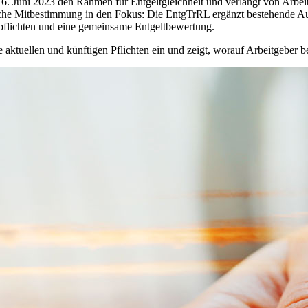
m 6. Juni 2023 den Rahmen für Entgeltgleichheit und verlangt von Arb
iche Mitbestimmung in den Fokus: Die EntgTrRL ergänzt bestehende Au
pflichten und eine gemeinsame Entgeltbewertung.
e aktuellen und künftigen Pflichten ein und zeigt, worauf Arbeitgeber b