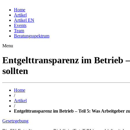
Home
Artikel
Artikel EN
Events
Team
Beratungsspektrum
Menu
Entgelttransparenz im Betrieb –
sollten
Home
/
Artikel
/
Entgelttransparenz im Betrieb – Teil 5: Was Arbeitgeber z
Gesetzgebung