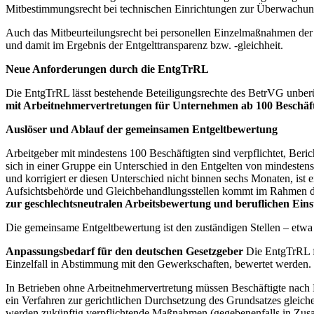
Mitbestimmungsrecht bei technischen Einrichtungen zur Überwachung
Auch das Mitbeurteilungsrecht bei personellen Einzelmaßnahmen de
und damit im Ergebnis der Entgelttransparenz bzw. -gleichheit.
Neue Anforderungen durch die EntgTrRL
Die EntgTrRL lässt bestehende Beteiligungsrechte des BetrVG unberü
mit Arbeitnehmervertretungen für Unternehmen ab 100 Beschäft
Auslöser und Ablauf der gemeinsamen Entgeltbewertung
Arbeitgeber mit mindestens 100 Beschäftigten sind verpflichtet, Beric
sich in einer Gruppe ein Unterschied in den Entgelten von mindestens 
und korrigiert er diesen Unterschied nicht binnen sechs Monaten, i
Aufsichtsbehörde und Gleichbehandlungsstellen kommt im Rahmen der
zur geschlechtsneutralen Arbeitsbewertung und beruflichen Ein
Die gemeinsame Entgeltbewertung ist den zuständigen Stellen – etwa
Anpassungsbedarf für den deutschen Gesetzgeber
Die EntgTrRL fo
Einzelfall in Abstimmung mit den Gewerkschaften, bewertet werden.
In Betrieben ohne Arbeitnehmervertretung müssen Beschäftigte nach E
ein Verfahren zur gerichtlichen Durchsetzung des Grundsatzes gleich
werden zukünftig verpflichtende Maßnahmen (gegebenenfalls in Zusam