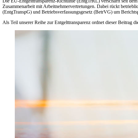
Die EU-Entgelttransparenz-Richtlinie (EntgTrRL) verschärft seit de
Zusammenarbeit mit Arbeitnehmervertretungen. Dabei rückt betriebl
(EntgTranspG) und Betriebsverfassungsgesetz (BetrVG) um Berichts
Als Teil unserer Reihe zur Entgelttransparenz ordnet dieser Beitrag di