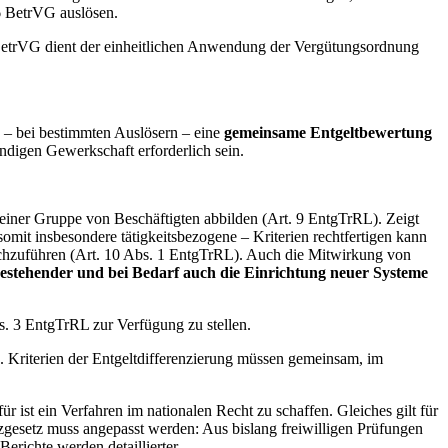
6 BetrVG auslösen.
BetrVG dient der einheitlichen Anwendung der Vergütungsordnung
 – bei bestimmten Auslösern – eine
gemeinsame Entgeltbewertung
ändigen Gewerkschaft erforderlich sein.
lb einer Gruppe von Beschäftigten abbilden (Art. 9 EntgTrRL). Zeigt
somit insbesondere tätigkeitsbezogene – Kriterien rechtfertigen kann
urchzuführen (Art. 10 Abs. 1 EntgTrRL). Auch die Mitwirkung von
bestehender und bei Bedarf auch die Einrichtung neuer Systeme
. 3 EntgTrRL zur Verfügung zu stellen.
 Kriterien der Entgeltdifferenzierung müssen gemeinsam, im
ist ein Verfahren im nationalen Recht zu schaffen. Gleiches gilt für
nzgesetz muss angepasst werden: Aus bislang freiwilligen Prüfungen
richte werden detaillierter.