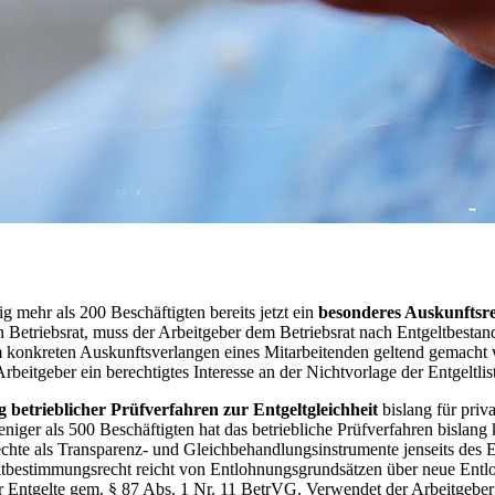
 mehr als 200 Beschäftigten bereits jetzt ein
besonderes Auskunftsrec
etriebsrat, muss der Arbeitgeber dem Betriebsrat nach Entgeltbestandtei
m konkreten Auskunftsverlangen eines Mitarbeitenden geltend gemacht
Arbeitgeber ein berechtigtes Interesse an der Nichtvorlage der Entgeltl
betrieblicher Prüfverfahren zur Entgeltgleichheit
bislang für priv
niger als 500 Beschäftigten hat das betriebliche Prüfverfahren bislan
te als Transparenz- und Gleichbehandlungsinstrumente jenseits des En
Mitbestimmungsrecht reicht von Entlohnungsgrundsätzen über neue Ent
r Entgelte gem. § 87 Abs. 1 Nr. 11 BetrVG. Verwendet der Arbeitgeber i