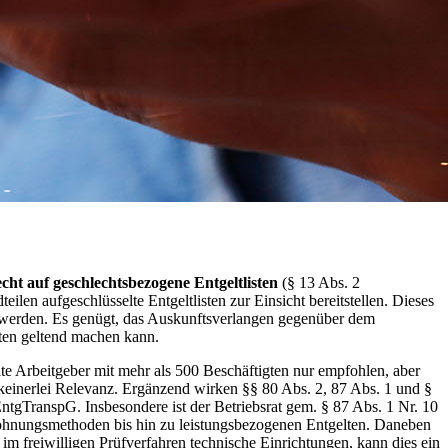
ht auf geschlechtsbezogene Entgeltlisten
(§ 13 Abs. 2
len aufgeschlüsselte Entgeltlisten zur Einsicht bereitstellen. Dieses
 werden. Es genügt, das Auskunftsverlangen gegenüber dem
isten geltend machen kann.
ate Arbeitgeber mit mehr als 500 Beschäftigten nur empfohlen, aber
g keinerlei Relevanz. Ergänzend wirken §§ 80 Abs. 2, 87 Abs. 1 und §
tgTranspG. Insbesondere ist der Betriebsrat gem. § 87 Abs. 1 Nr. 10
lohnungsmethoden bis hin zu leistungsbezogenen Entgelten. Daneben
m freiwilligen Prüfverfahren technische Einrichtungen, kann dies ein