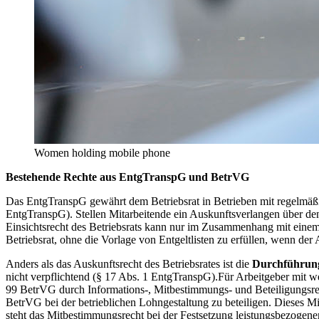
Women holding mobile phone
Bestehende Rechte aus EntgTranspG und BetrVG
Das EntgTranspG gewährt dem Betriebsrat in Betrieben mit regelmäßig
EntgTranspG). Stellen Mitarbeitende ein Auskunftsverlangen über den B
Einsichtsrecht des Betriebsrats kann nur im Zusammenhang mit eine
Betriebsrat, ohne die Vorlage von Entgeltlisten zu erfüllen, wenn der 
Anders als das Auskunftsrecht des Betriebsrates ist die
Durchführung 
nicht verpflichtend (§ 17 Abs. 1 EntgTranspG).Für Arbeitgeber mit we
99 BetrVG durch Informations-, Mitbestimmungs- und Beteiligungsrech
BetrVG bei der betrieblichen Lohngestaltung zu beteiligen. Dieses 
steht das Mitbestimmungsrecht bei der Festsetzung leistungsbezogene