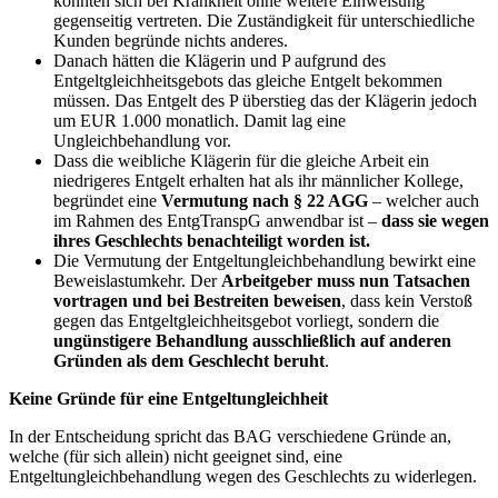
konnten sich bei Krankheit ohne weitere Einweisung
gegenseitig vertreten. Die Zuständigkeit für unterschiedliche
Kunden begründe nichts anderes.
Danach hätten die Klägerin und P aufgrund des
Entgeltgleichheitsgebots das gleiche Entgelt bekommen
müssen. Das Entgelt des P überstieg das der Klägerin jedoch
um EUR 1.000 monatlich. Damit lag eine
Ungleichbehandlung vor.
Dass die weibliche Klägerin für die gleiche Arbeit ein
niedrigeres Entgelt erhalten hat als ihr männlicher Kollege,
begründet eine
Vermutung nach § 22 AGG
– welcher auch
im Rahmen des EntgTranspG anwendbar ist –
dass sie wegen
ihres Geschlechts benachteiligt worden ist.
Die Vermutung der Entgeltungleichbehandlung bewirkt eine
Beweislastumkehr. Der
Arbeitgeber muss nun Tatsachen
vortragen und bei Bestreiten beweisen
, dass kein Verstoß
gegen das Entgeltgleichheitsgebot vorliegt, sondern die
ungünstigere Behandlung ausschließlich auf anderen
Gründen als dem Geschlecht beruht
.
Keine Gründe für eine Entgeltungleichheit
In der Entscheidung spricht das BAG verschiedene Gründe an,
welche (für sich allein) nicht geeignet sind, eine
Entgeltungleichbehandlung wegen des Geschlechts zu widerlegen.