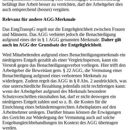
befähigt ihre Arbeit besser zu verrichten, darf der Arbeitgeber dies
auch entsprechend (besser) vergüten.
Relevanz für andere AGG-Merkmale
Das EntgTranspG regelt nur die Entgeltgleichheit zwischen Frauen
und Männern. Das AGG verbietet jedoch die Benachteiligung
aufgrund eines der in § 1 AGG genannten Merkmale.
Daher gilt
auch im AGG der Grundsatz der Entgeltgleichheit
.
Wird Mitarbeitenden aufgrund eines Benachteiligungsmerkmals ein
niedrigeres Entgelt gezahlt als einer Vergleichsperson, kann ein
Verstoß gegen das Benachteiligungsverbot vorliegen. Hier trifft den
Arbeitgeber die Beweislast gem. § 22 AGG, die Vermutung einer
Benachteiligung aufgrund eines verbotenen Merkmals zu
widerlegen. Zudem regelt das AGG in § 8 Abs. 2 ausdrücklich, was
eine unterschiedliche Bezahlung jedenfalls nicht rechtfertigen kann:
wenn der Arbeitgeber aufgrund des Merkmals besondere
Schutzvorschriften einzuhalten hat, darf er nicht deswegen ein
niedrigeres Entgelt zahlen und so z. B. die Kosten für die
Einrichtung eines behindertengerechten Arbeitsplatzes auf den
Arbeitnehmer umlegen. Darüber hinaus können die Erwägungen
des Gerichts zur Widerlegung der Vermutung auch auf solche
Entgeltungleichbehandlungen im Kontext des AGG übertragen
werden.