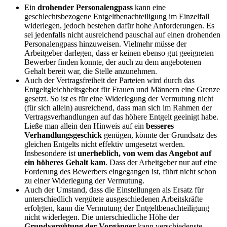
Ein
drohender Personalengpass
kann eine
geschlechtsbezogene Entgeltbenachteiligung im Einzelfall
widerlegen, jedoch bestehen dafür hohe Anforderungen. Es
sei jedenfalls nicht ausreichend pauschal auf einen drohenden
Personalengpass hinzuweisen. Vielmehr müsse der
Arbeitgeber darlegen, dass er keinen ebenso gut geeigneten
Bewerber finden konnte, der auch zu dem angebotenen
Gehalt bereit war, die Stelle anzunehmen.
Auch der Vertragsfreiheit der Parteien wird durch das
Entgeltgleichheitsgebot für Frauen und Männern eine Grenze
gesetzt. So ist es für eine Widerlegung der Vermutung nicht
(für sich allein) ausreichend, dass man sich im Rahmen der
Vertragsverhandlungen auf das höhere Entgelt geeinigt habe.
Ließe man allein den Hinweis auf ein
besseres
Verhandlungsgeschick
genügen, könnte der Grundsatz des
gleichen Entgelts nicht effektiv umgesetzt werden.
Insbesondere ist
unerheblich, von wem das Angebot auf
ein höheres Gehalt kam
. Dass der Arbeitgeber nur auf eine
Forderung des Bewerbers eingegangen ist, führt nicht schon
zu einer Widerlegung der Vermutung.
Auch der Umstand, dass die Einstellungen als Ersatz für
unterschiedlich vergütete ausgeschiedenen Arbeitskräfte
erfolgten, kann die Vermutung der Entgeltbenachteiligung
nicht widerlegen. Die unterschiedliche Höhe der
Grundvergütung der Vorgänger
kann verschiedenste,