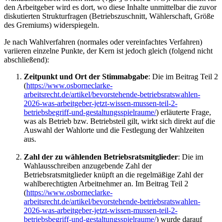
den Arbeitgeber wird es dort, wo diese Inhalte unmittelbar die zuvor
diskutierten Strukturfragen (Betriebszuschnitt, Wählerschaft, Größe
des Gremiums) widerspiegeln.
Je nach Wahlverfahren (normales oder vereinfachtes Verfahren)
variieren einzelne Punkte, der Kern ist jedoch gleich (folgend nicht
abschließend):
Zeitpunkt und Ort der Stimmabgabe
: Die im Beitrag Teil 2
(
https://www.osborneclarke-
arbeitsrecht.de/artikel/bevorstehende-betriebsratswahlen-
2026-was-arbeitgeber-jetzt-wissen-mussen-teil-2-
betriebsbegriff-und-gestaltungsspielraume/
) erläuterte Frage,
was als Betrieb bzw. Betriebsteil gilt, wirkt sich direkt auf die
Auswahl der Wahlorte und die Festlegung der Wahlzeiten
aus.
Zahl der zu wählenden Betriebsratsmitglieder
: Die im
Wahlausschreiben anzugebende Zahl der
Betriebsratsmitglieder knüpft an die regelmäßige Zahl der
wahlberechtigten Arbeitnehmer an. Im Beitrag Teil 2
(
https://www.osborneclarke-
arbeitsrecht.de/artikel/bevorstehende-betriebsratswahlen-
2026-was-arbeitgeber-jetzt-wissen-mussen-teil-2-
betriebsbegriff-und-gestaltungsspielraume/
) wurde darauf