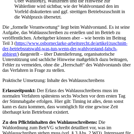
Über Wahlort(e), Wahlzeiten und die Hinweise zur
Wählerliste wird sichtbar, wie der Wahlvorstand den im
Vorfeld diskutierten und ggf. streitigen Betriebszuschnitt in
die Wahlpraxis übersetzt.
Die „formelle Verantwortung“ liegt beim Wahlvorstand. Es ist seine
Aufgabe, das Wahlausschreiben zu erstellen und im Betrieb zu
veröffentlichen. Arbeitgeber können aber – wie bereits im Beitrag
Teil 3 (
https://www.osborneclarke-arbeitsrecht.de/artikel/zuschnitt-
der-betriebsratswahl-was-tun-wenn-der-wahlvorstand-falsch-
abbiegt/
) dargestellt – über Datenlieferung, organisatorische
Unterstützung und sachliche Hinweise maßgeblich dazu beitragen,
Fehler zu vermeiden, ohne die „Herrschaft“ des Wahlvorstands über
das Verfahren in Frage zu stellen.
Praktische Umsetzung: Inhalte des Wahlausschreibens
Erlasszeitpunkt:
Der Erlass des Wahlausschreibens muss im
normalen Verfahren spätestens sechs Wochen vor dem ersten Tag
der Stimmabgabe erfolgen. Hier gilt: Timing ist alles, denn sonst
kann es dazu kommen, dass womöglich für eine gewisse Zeit
überhaupt kein Betriebsrat existiert.
Zu den Pflichtinhalten des Wahlausschreibens:
Die
Wahlordnung zum BetrVG schreibt detailliert vor, was im
Wahlausschreiben stehen muss (vgl. § 3 Abs. 2 WO). Interessant für