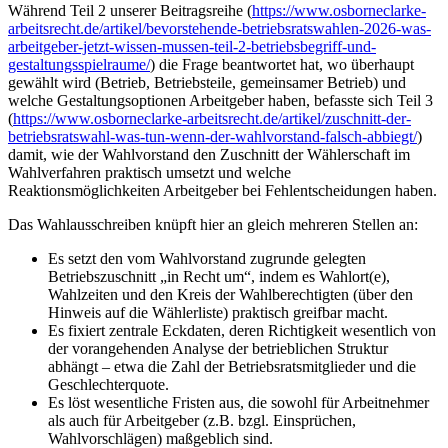
Während Teil 2 unserer Beitragsreihe (
https://www.osborneclarke-
arbeitsrecht.de/artikel/bevorstehende-betriebsratswahlen-2026-was-
arbeitgeber-jetzt-wissen-mussen-teil-2-betriebsbegriff-und-
gestaltungsspielraume/
) die Frage beantwortet hat, wo überhaupt
gewählt wird (Betrieb, Betriebsteile, gemeinsamer Betrieb) und
welche Gestaltungsoptionen Arbeitgeber haben, befasste sich Teil 3
(
https://www.osborneclarke-arbeitsrecht.de/artikel/zuschnitt-der-
betriebsratswahl-was-tun-wenn-der-wahlvorstand-falsch-abbiegt/
)
damit, wie der Wahlvorstand den Zuschnitt der Wählerschaft im
Wahlverfahren praktisch umsetzt und welche
Reaktionsmöglichkeiten Arbeitgeber bei Fehlentscheidungen haben.
Das Wahlausschreiben knüpft hier an gleich mehreren Stellen an:
Es setzt den vom Wahlvorstand zugrunde gelegten
Betriebszuschnitt „in Recht um“, indem es Wahlort(e),
Wahlzeiten und den Kreis der Wahlberechtigten (über den
Hinweis auf die Wählerliste) praktisch greifbar macht.
Es fixiert zentrale Eckdaten, deren Richtigkeit wesentlich von
der vorangehenden Analyse der betrieblichen Struktur
abhängt – etwa die Zahl der Betriebsratsmitglieder und die
Geschlechterquote.
Es löst wesentliche Fristen aus, die sowohl für Arbeitnehmer
als auch für Arbeitgeber (z.B. bzgl. Einsprüchen,
Wahlvorschlägen) maßgeblich sind.