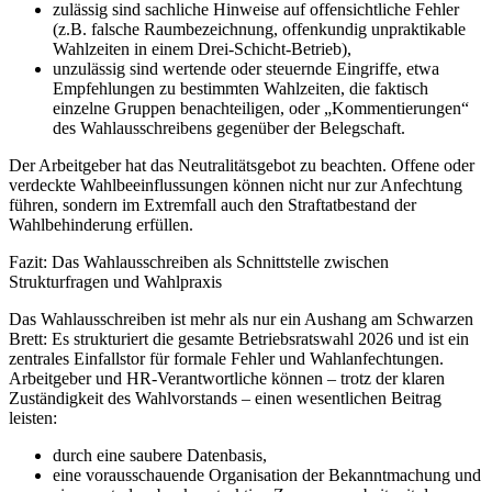
zulässig sind sachliche Hinweise auf offensichtliche Fehler
(z.B. falsche Raumbezeichnung, offenkundig unpraktikable
Wahlzeiten in einem Drei-Schicht-Betrieb),
unzulässig sind wertende oder steuernde Eingriffe, etwa
Empfehlungen zu bestimmten Wahlzeiten, die faktisch
einzelne Gruppen benachteiligen, oder „Kommentierungen“
des Wahlausschreibens gegenüber der Belegschaft.
Der Arbeitgeber hat das Neutralitätsgebot zu beachten. Offene oder
verdeckte Wahlbeeinflussungen können nicht nur zur Anfechtung
führen, sondern im Extremfall auch den Straftatbestand der
Wahlbehinderung erfüllen.
Fazit: Das Wahlausschreiben als Schnittstelle zwischen
Strukturfragen und Wahlpraxis
Das Wahlausschreiben ist mehr als nur ein Aushang am Schwarzen
Brett: Es strukturiert die gesamte Betriebsratswahl 2026 und ist ein
zentrales Einfallstor für formale Fehler und Wahlanfechtungen.
Arbeitgeber und HR-Verantwortliche können – trotz der klaren
Zuständigkeit des Wahlvorstands – einen wesentlichen Beitrag
leisten:
durch eine saubere Datenbasis,
eine vorausschauende Organisation der Bekanntmachung und